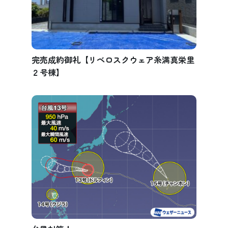
完売成約御礼【リベロスクウェア糸満真栄里
２号棟】