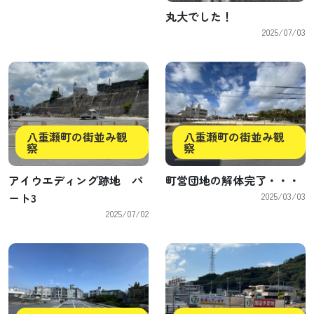
丸大でした！
2025/07/03
八重瀬町の街並み観
八重瀬町の街並み観
察
察
アイウエディング跡地 パ
町営団地の解体完了・・・
ート3
2025/03/03
2025/07/02