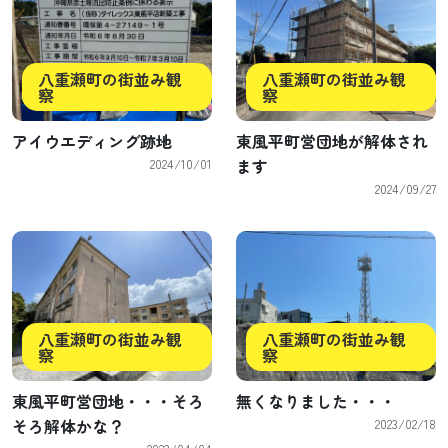
八重瀬町の街並み観
八重瀬町の街並み観
察
察
アイウエディング跡地
東風平町営団地が解体され
2024/10/01
ます
2024/09/27
八重瀬町の街並み観
八重瀬町の街並み観
察
察
東風平町営団地・・・そろ
無くなりました・・・
そろ解体かな？
2023/02/18