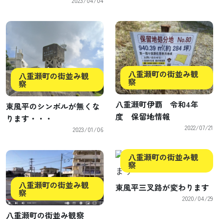
2023/04/04
八重瀬町の街並み観
八重瀬町の街並み観
察
察
八重瀬町伊覇 令和4年
東風平のシンボルが無くな
度 保留地情報
ります・・・
2022/07/21
2023/01/06
八重瀬町の街並み観
察
八重瀬町の街並み観
東風平三叉路が変わります
察
2020/04/29
八重瀬町の街並み観察