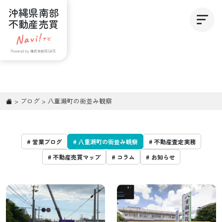
沖縄県南部
不動産売買
Powered by 株式会社REGATE
>
ブログ
>
八重瀬町の街並み観察
# 営業ブログ
# 八重瀬町の街並み観察
# 不動産査定実務
# 不動産売買マップ
# コラム
# お知らせ