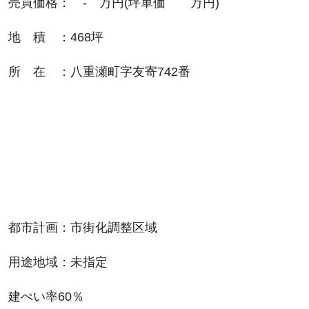
売買価格： - 万円(坪単価 万円)
地 積 ：468坪
所 在 ：八重瀬町字友寄742番
都市計画：市街化調整区域
用途地域：未指定
建ぺい率60％