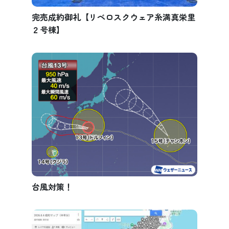
完売成約御礼【リベロスクウェア糸満真栄里
２号棟】
台風対策！