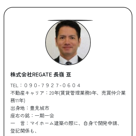
株式会社REGATE 長嶺 亘
TEL：０９０-７９２７-０６０４
不動産キャリア：20年(賃貸管理業務9年、売買仲介業
務11年)
出身地：豊見城市
座右の銘：一期一会
一 言：マイホーム建築の際に、自身で開発申請、
登記関係も、