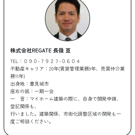
株式会社REGATE 長嶺 亘
TEL：０９０-７９２７-０６０４
不動産キャリア：20年(賃貸管理業務9年、売買仲介業
務11年)
出身地：豊見城市
座右の銘：一期一会
一 言：マイホーム建築の際に、自身で開発申請、
登記関係も、
行いました。建築関係、市街化調整区域の開発も一
度ご相談ください。