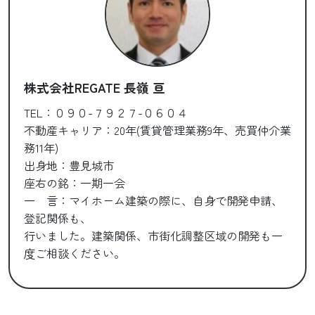
株式会社REGATE 長嶺 亘
TEL：０９０-７９２７-０６０４
不動産キャリア：20年(賃貸管理業務9年、売買仲介業
務11年)
出身地：豊見城市
座右の銘：一期一会
一 言：マイホーム建築の際に、自身で開発申請、
登記関係も、
行いました。建築関係、市街化調整区域の開発も一
度ご相談ください。