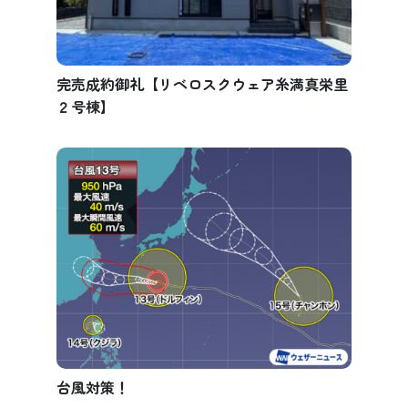
完売成約御礼【リベロスクウェア糸満真栄里
２号棟】
台風対策！