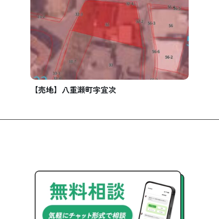
【売地】八重瀬町字宜次