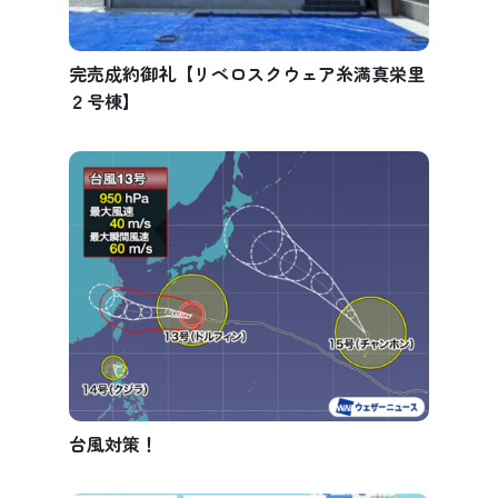
完売成約御礼【リベロスクウェア糸満真栄里
２号棟】
台風対策！