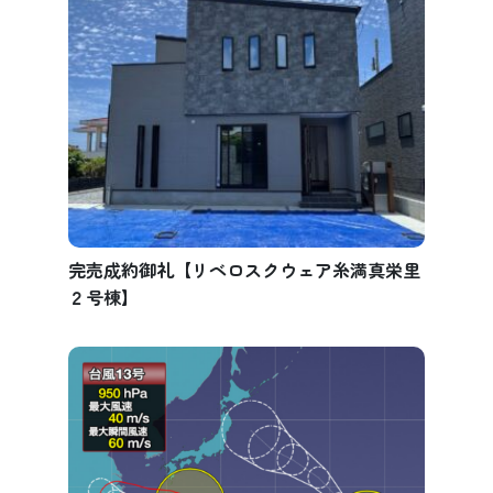
完売成約御礼【リベロスクウェア糸満真栄里
２号棟】