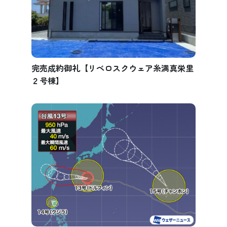
完売成約御礼【リベロスクウェア糸満真栄里
２号棟】