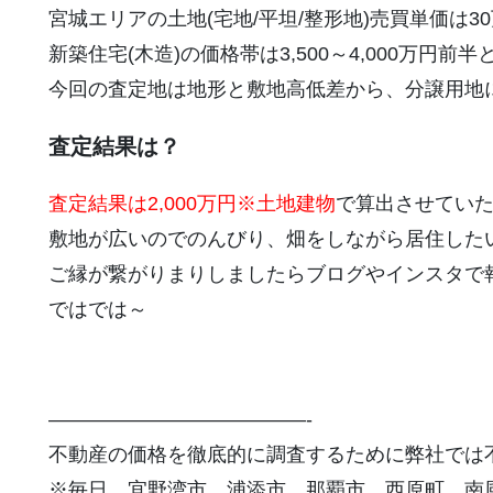
宮城エリアの土地(宅地/平坦/整形地)売買単価は3
新築住宅(木造)の価格帯は3,500～4,000万円
今回の査定地は地形と敷地高低差から、分譲用地
査定結果は？
査定結果は2,000万円※土地建物
で算出させてい
敷地が広いのでのんびり、畑をしながら居住した
ご縁が繋がりまりしましたらブログやインスタで
ではでは～
—————————————-
不動産の価格を徹底的に調査するために弊社では
※毎日、宜野湾市、浦添市、那覇市、西原町、南