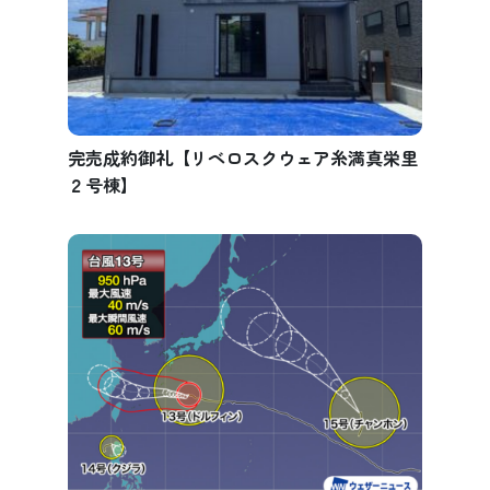
完売成約御礼【リベロスクウェア糸満真栄里
２号棟】