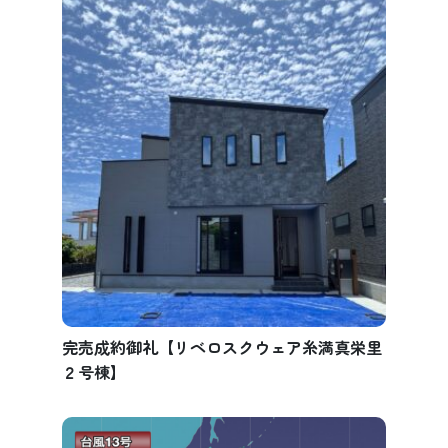
完売成約御礼【リベロスクウェア糸満真栄里
２号棟】