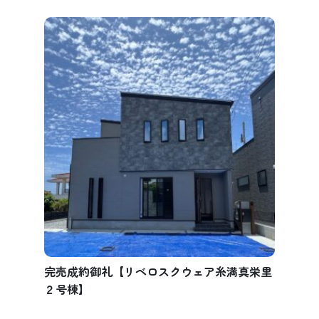
完売成約御礼【リベロスクウェア糸満真栄里
２号棟】