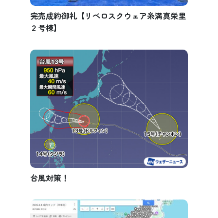
完売成約御礼【リベロスクウェア糸満真栄里
２号棟】
台風対策！