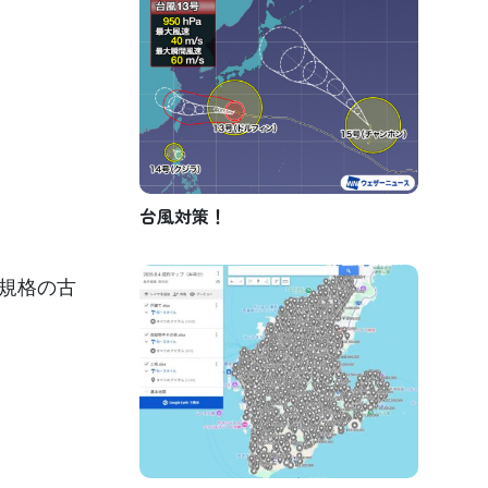
台風対策！
国規格の古
。