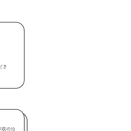
ださ
収の10