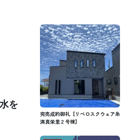
水を
完売成約御礼【リベロスクウェア糸
満真栄里２号棟】