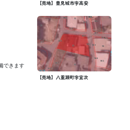
【売地】豊見城市字高安
備できます
【売地】八重瀬町字宜次