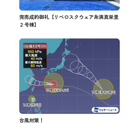
完売成約御礼【リベロスクウェア糸満真栄里
２号棟】
台風対策！