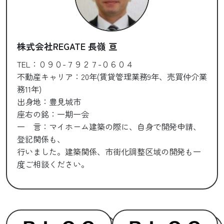
株式会社REGATE 長嶺 亘
TEL：０９０-７９２７-０６０４
不動産キャリア：20年(賃貸管理業務9年、売買仲介業
務11年)
出身地：豊見城市
座右の銘：一期一会
一 言：マイホーム建築の際に、自身で開発申請、
登記関係も、
行いました。建築関係、市街化調整区域の開発も一
度ご相談ください。