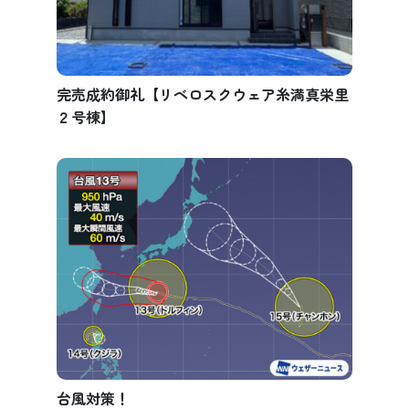
完売成約御礼【リベロスクウェア糸満真栄里
２号棟】
台風対策！