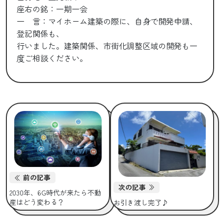
座右の銘：一期一会
一 言：マイホーム建築の際に、自身で開発申請、
登記関係も、
行いました。建築関係、市街化調整区域の開発も一
度ご相談ください。
前の記事
次の記事
2030年、6G時代が来たら不動
産はどう変わる？
お引き渡し完了♪