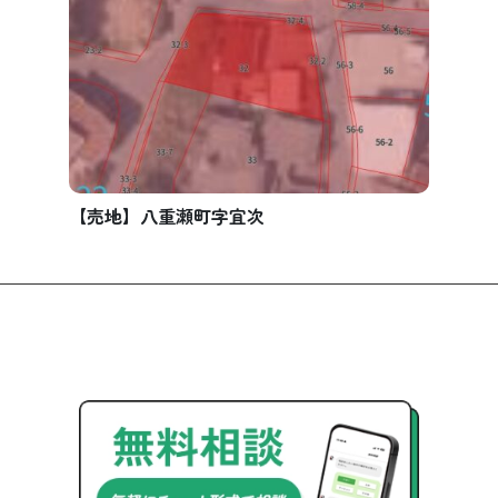
【売地】八重瀬町字宜次