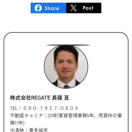
株式会社REGATE 長嶺 亘
TEL：０９０-７９２７-０６０４
不動産キャリア：20年(賃貸管理業務9年、売買仲介業
務11年)
出身地：豊見城市