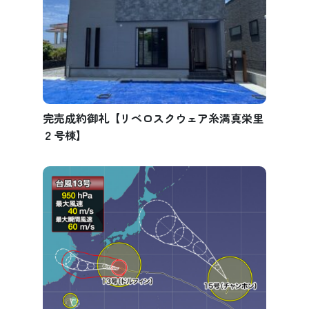
完売成約御礼【リベロスクウェア糸満真栄里
２号棟】