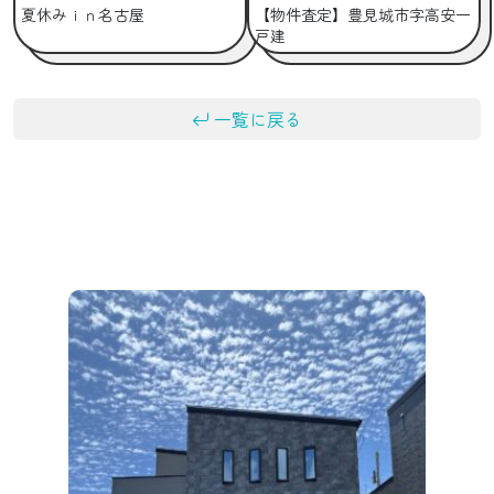
夏休みｉｎ名古屋
【物件査定】豊見城市字高安一
戸建
一覧に戻る