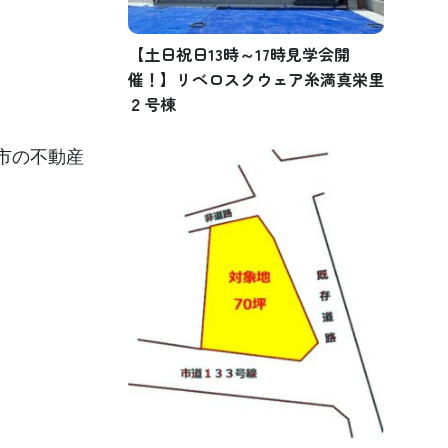
【土日祝日13時～17時見学会開
催！】リベロスクウェア糸満真栄里
２号棟
市の不動産