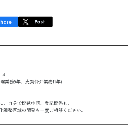
０４
理業務9年、売買仲介業務11年)
に、自身で開発申請、登記関係も、
市街化調整区域の開発も一度ご相談ください。