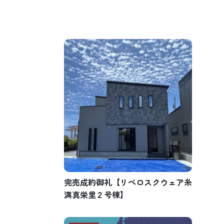
完売成約御礼【リベロスクウェア糸
満真栄里２号棟】