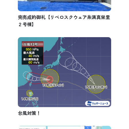
完売成約御礼【リベロスクウェア糸満真栄里
２号棟】
台風対策！