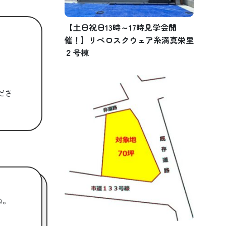
【土日祝日13時～17時見学会開
催！】リベロスクウェア糸満真栄里
２号棟
ださ
ね。