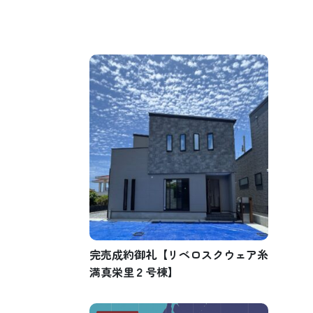
完売成約御礼【リベロスクウェア糸
満真栄里２号棟】