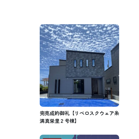
完売成約御礼【リベロスクウェア糸
満真栄里２号棟】