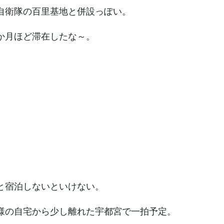
自衛隊の百里基地と併設っぽい。
か月ほど滞在したな～。
。
と宿泊しないといけない。
様の自宅から少し離れた宇都宮で一拍予定。