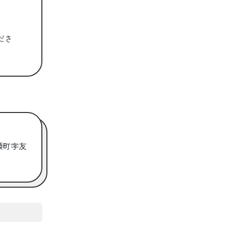
ださ
瀬町字友