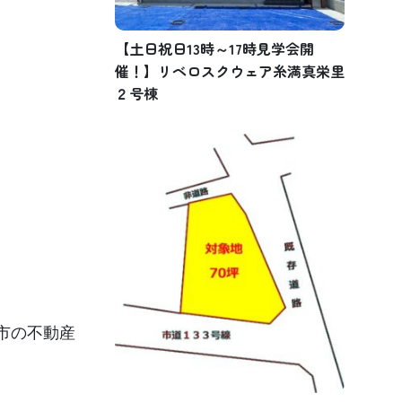
【土日祝日13時～17時見学会開
催！】リベロスクウェア糸満真栄里
２号棟
市の不動産