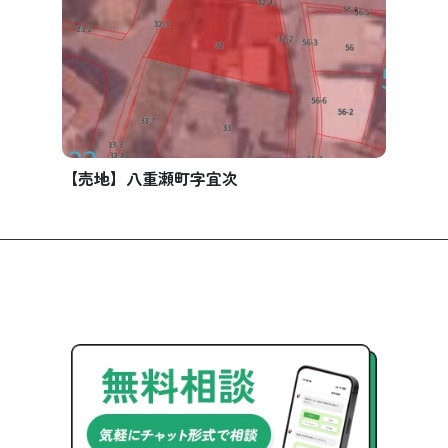
【売地】八重瀬町字宜次