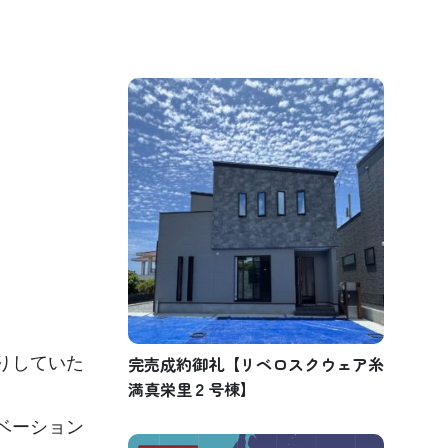
完売成約御礼【リベロスクウェア糸
りしていた
満真栄里２号棟】
ベーション