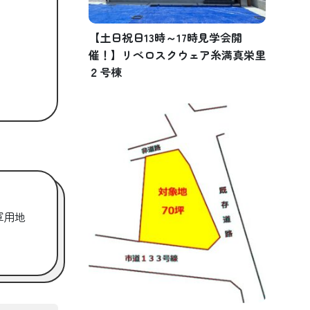
【土日祝日13時～17時見学会開
催！】リベロスクウェア糸満真栄里
２号棟
ー軍用地