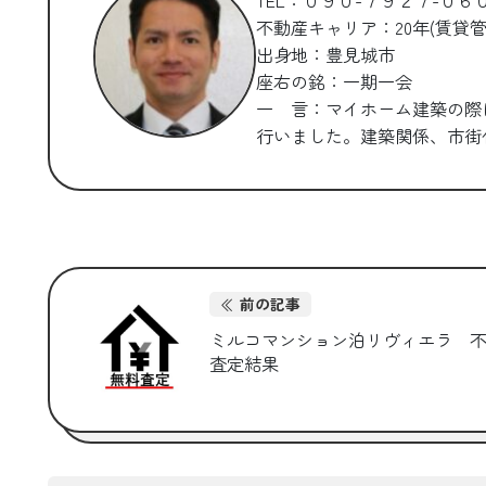
TEL：０９０-７９２７-０６
不動産キャリア：20年(賃貸管
出身地：豊見城市
座右の銘：一期一会
一 言：マイホーム建築の際
行いました。建築関係、
前の記事
ミルコマンション泊リヴィエラ 
査定結果