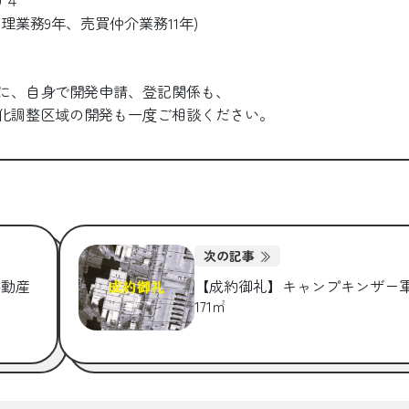
０４
理業務9年、売買仲介業務11年)
に、自身で開発申請、登記関係も、
市街化調整区域の開発も一度ご相談ください。
次の記事
不動産
【成約御礼】キャンプキンザ
171㎡