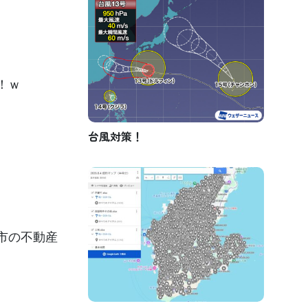
！ｗ
台風対策！
市の不動産