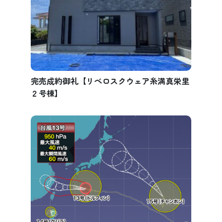
完売成約御礼【リベロスクウェア糸満真栄里
２号棟】