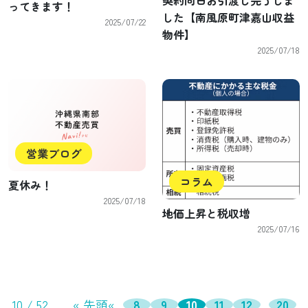
契約同日お引渡し完了しま
ってきます！
した【南風原町津嘉山収益
2025/07/22
物件】
2025/07/18
営業ブログ
コラム
夏休み！
2025/07/18
地価上昇と税収増
2025/07/16
10 / 52
« 先頭
«
...
8
9
10
11
12
...
20