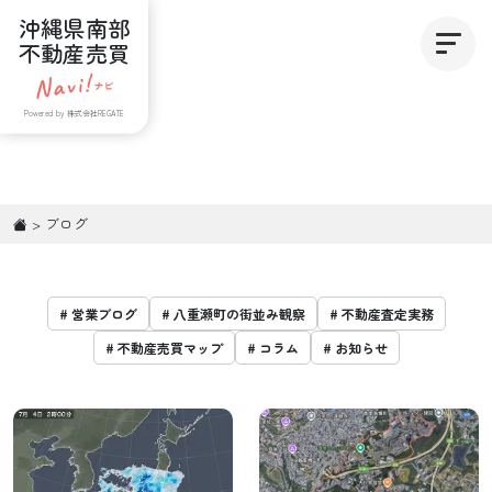
沖縄県南部
不動産売買
Powered by 株式会社REGATE
>
ブログ
# 営業ブログ
# 八重瀬町の街並み観察
# 不動産査定実務
# 不動産売買マップ
# コラム
# お知らせ