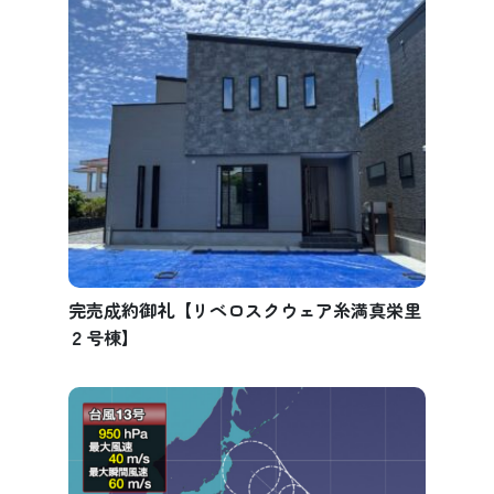
完売成約御礼【リベロスクウェア糸満真栄里
２号棟】