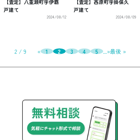
【査定】八重瀬町字伊覇
【査定】西原町字掛保久
戸建て
戸建て
2024/08/12
2024/08/09
2 / 9
«
1
2
3
4
5
...
»
最後 »