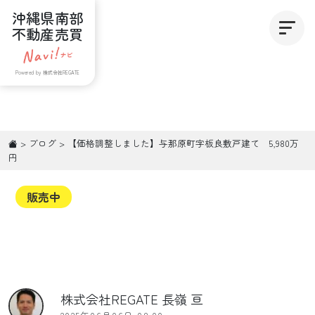
沖縄県南部
不動産売買
Powered by 株式会社REGATE
>
ブログ
>
【価格調整しました】与那原町字板良敷戸建て 5,980万
円
販売中
株式会社REGATE 長嶺 亘