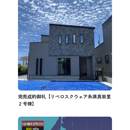
完売成約御礼【リベロスクウェア糸満真栄里
２号棟】