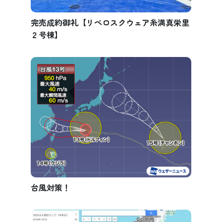
完売成約御礼【リベロスクウェア糸満真栄里
２号棟】
台風対策！