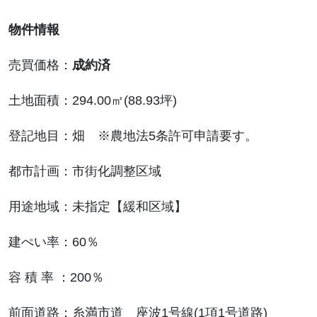
物件情報
売買価格：
成約済
土地面積：294.00㎡(88.93坪)
登記地目：畑 ※農地法5条許可申請要す。
都市計画：市街化調整区域
用途地域：未指定【緩和区域】
建ぺい率：60％
容 積 率 ：200％
前面道路：糸満市道 座波1号線(1項1号道路)