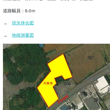
道路幅員：6.0ｍ
→
現況併合図
→
地積測量図