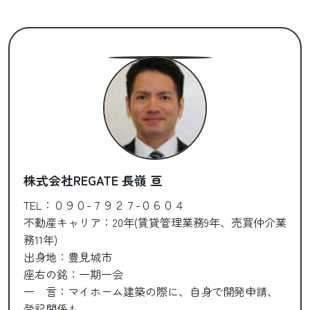
株式会社REGATE 長嶺 亘
TEL：０９０-７９２７-０６０４
不動産キャリア：20年(賃貸管理業務9年、売買仲介業
務11年)
出身地：豊見城市
座右の銘：一期一会
一 言：マイホーム建築の際に、自身で開発申請、
登記関係も、