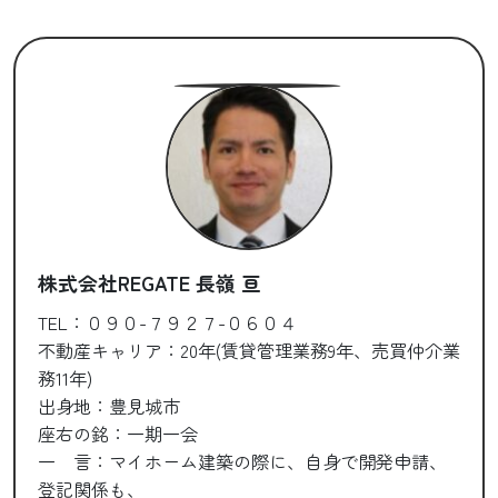
株式会社REGATE 長嶺 亘
TEL：０９０-７９２７-０６０４
不動産キャリア：20年(賃貸管理業務9年、売買仲介業
務11年)
出身地：豊見城市
座右の銘：一期一会
一 言：マイホーム建築の際に、自身で開発申請、
登記関係も、