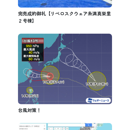
完売成約御礼【リベロスクウェア糸満真栄里
２号棟】
台風対策！