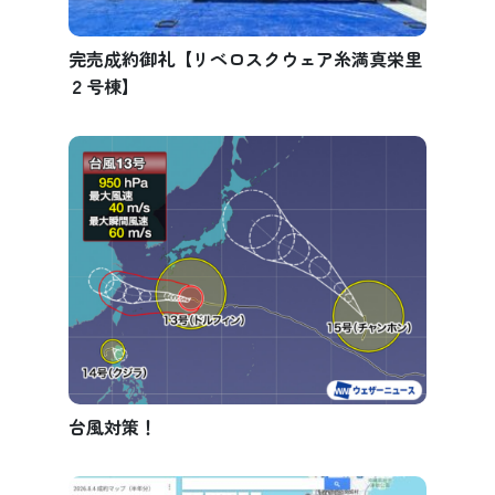
完売成約御礼【リベロスクウェア糸満真栄里
２号棟】
台風対策！