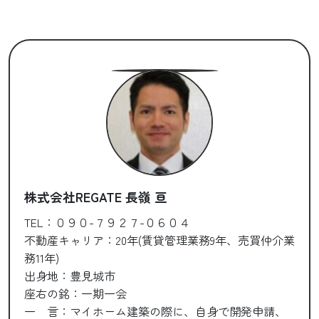
株式会社REGATE 長嶺 亘
TEL：０９０-７９２７-０６０４
不動産キャリア：20年(賃貸管理業務9年、売買仲介業
務11年)
出身地：豊見城市
座右の銘：一期一会
一 言：マイホーム建築の際に、自身で開発申請、