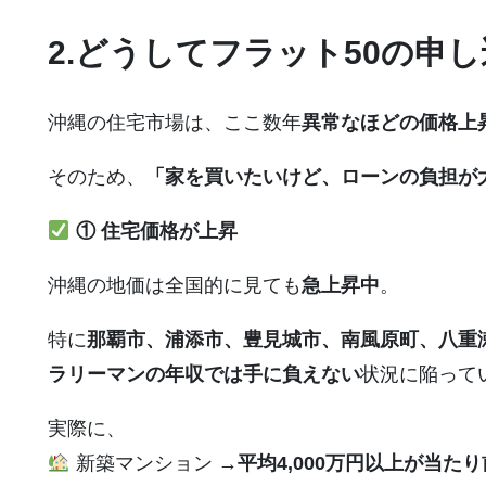
2.どうしてフラット50の申
沖縄の住宅市場は、ここ数年
異常なほどの価格上
そのため、
「家を買いたいけど、ローンの負担が
① 住宅価格が上昇
沖縄の地価は全国的に見ても
急上昇中
。
特に
那覇市、浦添市、豊見城市、南風原町、八重
ラリーマンの年収では手に負えない
状況に陥って
実際に、
新築マンション →
平均4,000万円以上が当たり