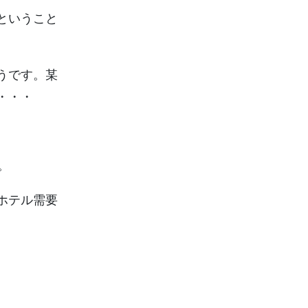
ということ
うです。某
・・・
。
ホテル需要