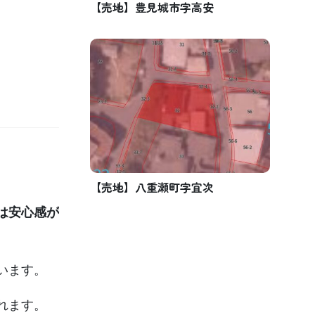
【売地】豊見城市字高安
【売地】八重瀬町字宜次
は安心感が
います。
れます。