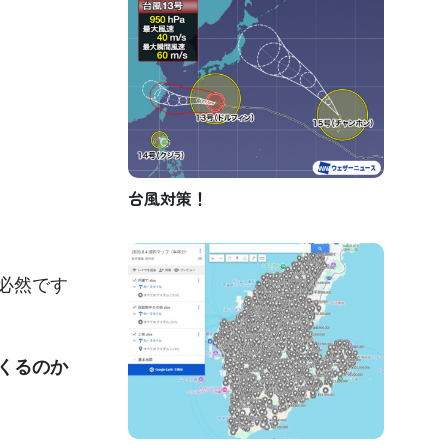
台風対策！
必然です
くるのか