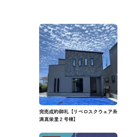
完売成約御礼【リベロスクウェア糸
満真栄里２号棟】