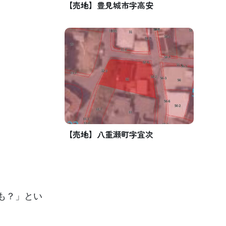
【売地】豊見城市字高安
【売地】八重瀬町字宜次
も？」とい