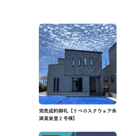
完売成約御礼【リベロスクウェア糸
満真栄里２号棟】