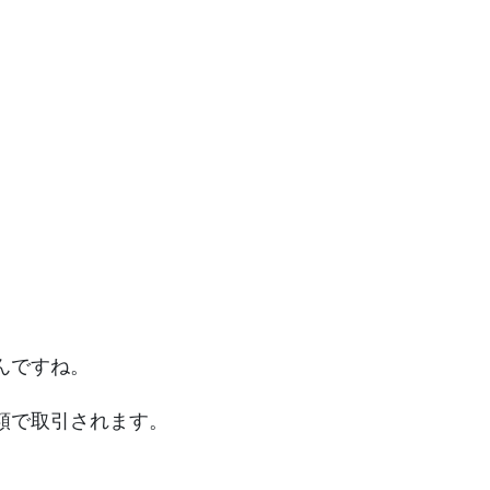
』
んですね。
額で取引されます。