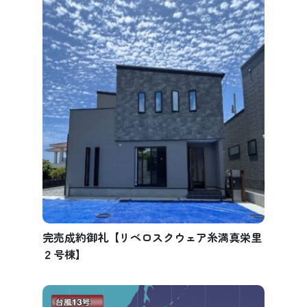
完売成約御礼【リベロスクウェア糸満真栄里
２号棟】