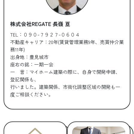
株式会社REGATE 長嶺 亘
TEL：０９０-７９２７-０６０４
不動産キャリア：20年(賃貸管理業務9年、売買仲介業
務11年)
出身地：豊見城市
座右の銘：一期一会
一 言：マイホーム建築の際に、自身で開発申請、
登記関係も、
行いました。建築関係、市街化調整区域の開発も一
度ご相談ください。