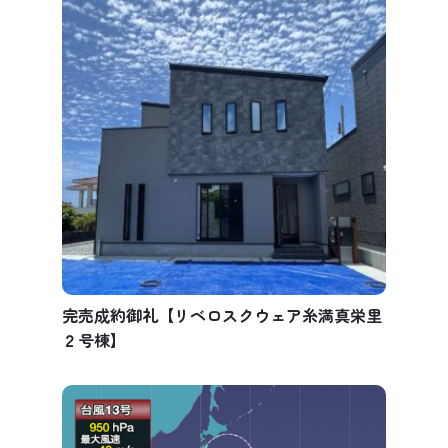
完売成約御礼【リベロスクウェア糸満真栄里
２号棟】