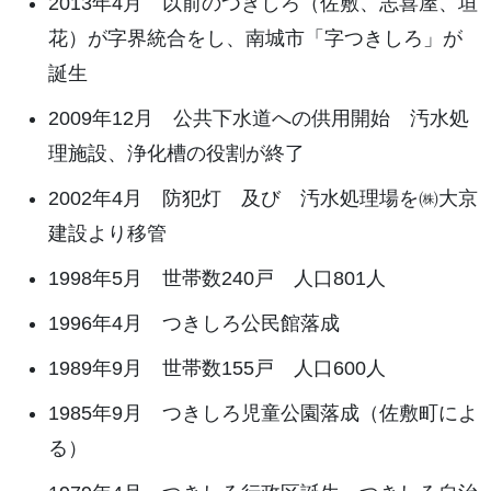
2013年4月 以前のつきしろ（佐敷、志喜屋、垣
花）が字界統合をし、南城市「字つきしろ」が
誕生
2009年12月 公共下水道への供用開始 汚水処
理施設、浄化槽の役割が終了
2002年4月 防犯灯 及び 汚水処理場を㈱大京
建設より移管
1998年5月 世帯数240戸 人口801人
1996年4月 つきしろ公民館落成
1989年9月 世帯数155戸 人口600人
1985年9月 つきしろ児童公園落成（佐敷町によ
る）