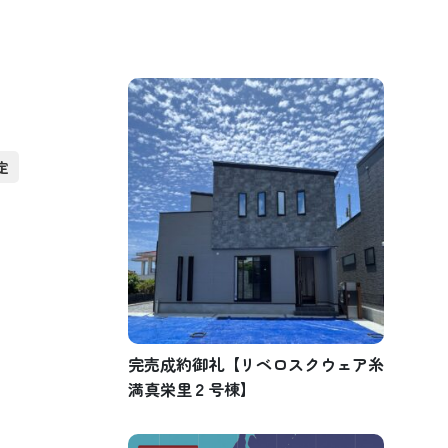
定
完売成約御礼【リベロスクウェア糸
満真栄里２号棟】