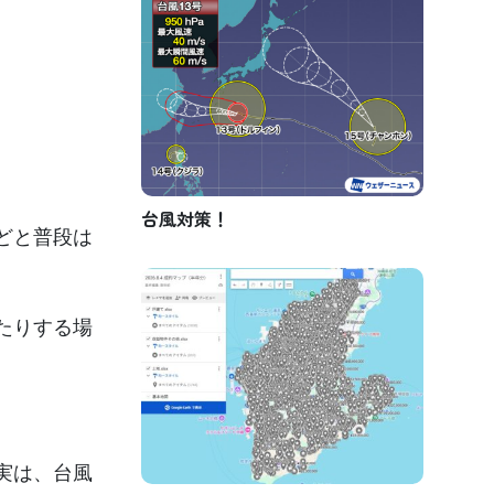
台風対策！
どと普段は
たりする場
実は、台風