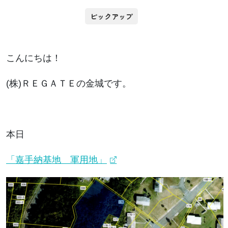
ピックアップ
こんにちは！
(株)ＲＥＧＡＴＥの金城です。
本日
「嘉手納基地 軍用地」