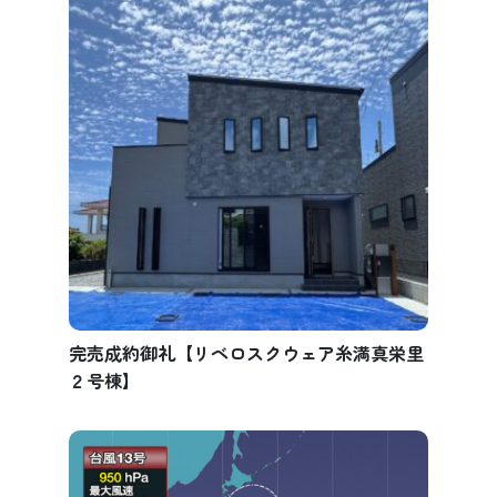
完売成約御礼【リベロスクウェア糸満真栄里
２号棟】