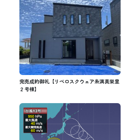
完売成約御礼【リベロスクウェア糸満真栄里
２号棟】