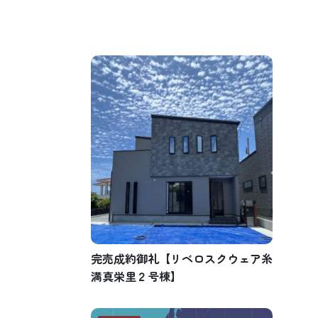
完売成約御礼【リベロスクウェア糸
満真栄里２号棟】