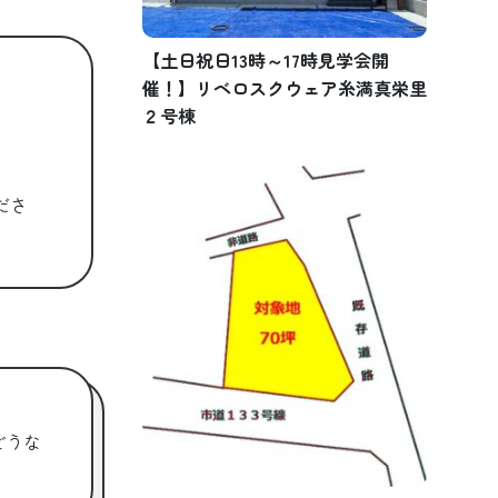
【土日祝日13時～17時見学会開
催！】リベロスクウェア糸満真栄里
２号棟
ださ
どうな