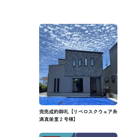
完売成約御礼【リベロスクウェア糸
満真栄里２号棟】