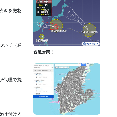
続きを厳格
ついて（通
台風対策！
が代理で提
受け付ける