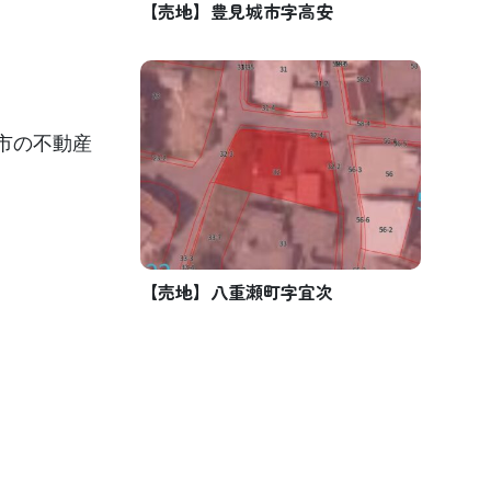
【売地】豊見城市字高安
市の不動産
【売地】八重瀬町字宜次