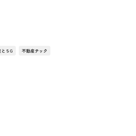
産と５G
不動産テック