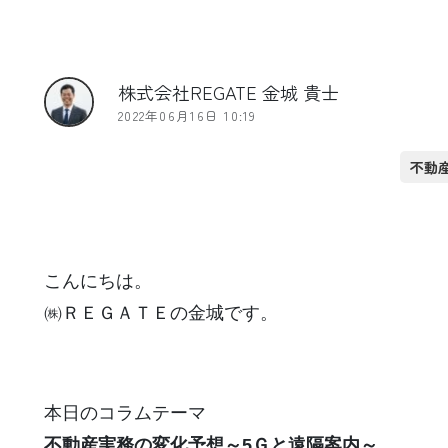
株式会社REGATE 金城 貴士
2022年06月16日 10:19
不動
こんにちは。
㈱ＲＥＧＡＴＥの金城です。
本日のコラムテーマ
不動産実務の変化予想～5Ｇと遠隔案内～