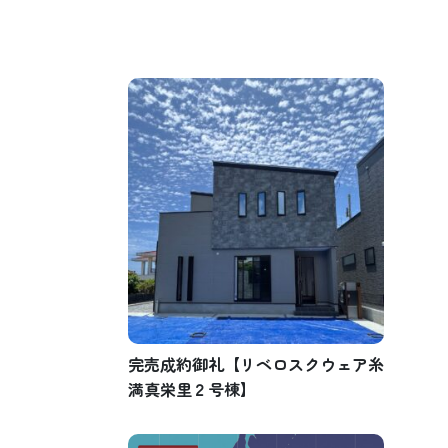
完売成約御礼【リベロスクウェア糸
満真栄里２号棟】