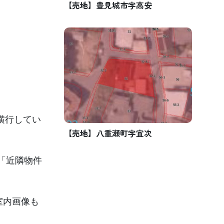
【売地】豊見城市字高安
横行してい
【売地】八重瀬町字宜次
「近隣物件
室内画像も