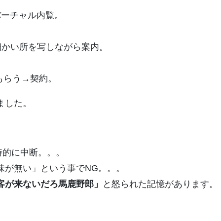
バーチャル内覧。
で細かい所を写しながら案内。
もらう→契約。
ました。
時的に中断。。。
味が無い」という事でNG。。。
客が来ないだろ馬鹿野郎」
と怒られた記憶があります。