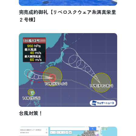
完売成約御礼【リベロスクウェア糸満真栄里
２号棟】
台風対策！