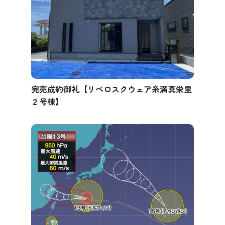
完売成約御礼【リベロスクウェア糸満真栄里
２号棟】