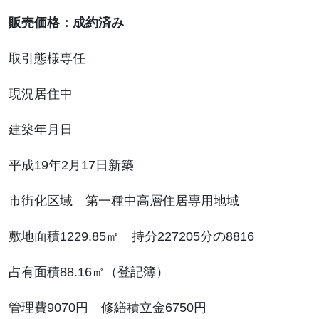
販売価格：成約済み
取引態様専任
現況居住中
建築年月日
平成
19
年
2
月
17
日新築
市街化区域 第一種中高層住居専用地域
敷地面積
1229.85
㎡ 持分
227205
分の
8816
占有面積
88.16
㎡（登記簿）
管理費
9070
円 修繕積立金
6750
円