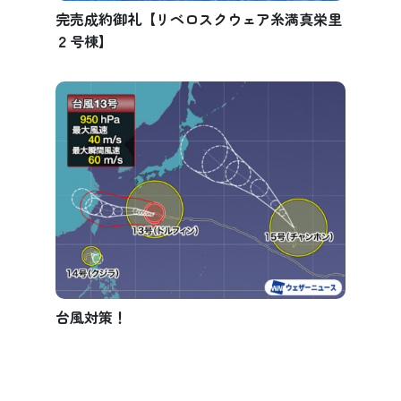
完売成約御礼【リベロスクウェア糸満真栄里
２号棟】
台風対策！