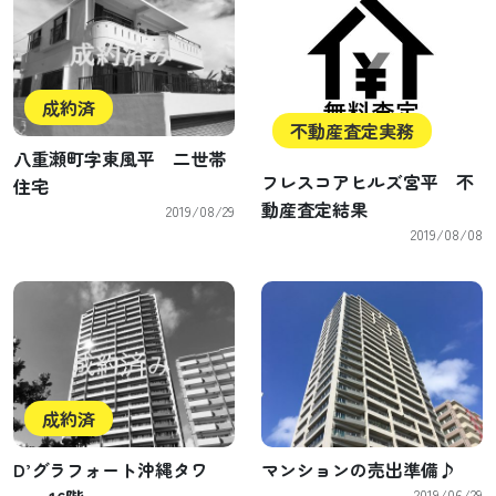
成約済
不動産査定実務
八重瀬町字東風平 二世帯
フレスコアヒルズ宮平 不
住宅
動産査定結果
2019/08/29
2019/08/08
成約済
D’グラフォート沖縄タワ
マンションの売出準備♪
2019/06/29