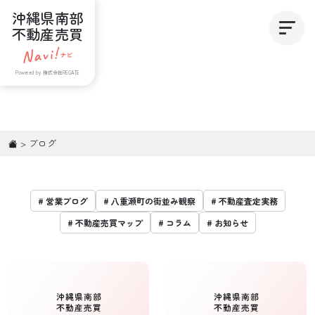
沖縄県南部
不動産売買
Powered by 株式会社REGATE
>
ブログ
# 営業ブログ
# 八重瀬町の街並み観察
# 不動産査定実務
# 不動産売買マップ
# コラム
# お知らせ