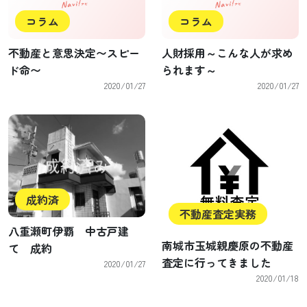
コラム
コラム
不動産と意思決定〜スピー
人財採用～こんな人が求め
ド命〜
られます～
2020/01/27
2020/01/27
成約済
不動産査定実務
八重瀬町伊覇 中古戸建
南城市玉城親慶原の不動産
て 成約
査定に行ってきました
2020/01/27
2020/01/18